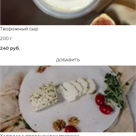
Творожный сыр
200 г
240
 руб.
ДОБАВИТЬ
Халлуми с прованскими травами